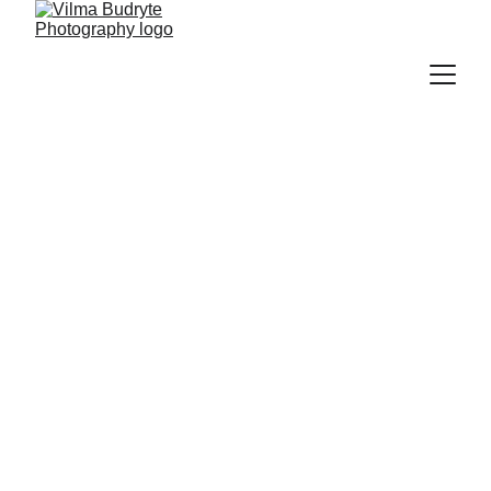
KALĖDINĖ FOTOSESIJA
150 €
Nuotraukų pasirinkimas iš galerijos